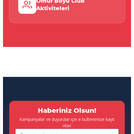
Ömür Boyu Club
Aktiviteleri
Haberiniz Olsun!
Kampanyalar ve duyurular için e-bültenimize kayıt
olun.