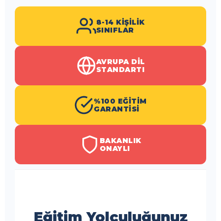
8-14 KIŞILIK
SINIFLAR
AVRUPA DIL
STANDARTI
%100 EĞITIM
GARANTISI
BAKANLIK
ONAYLI
Eğitim Yolculuğunuz