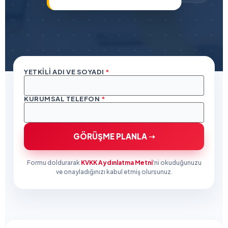
YETKILI ADI VE SOYADI
*
KURUMSAL TELEFON
*
GÖRÜŞME PLANLA ➝
Formu doldurarak
KVKK Aydınlatma Metni
'ni okuduğunuzu
ve onayladığınızı kabul etmiş olursunuz.