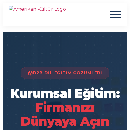
B2B DIL EĞITIM ÇÖZÜMLERI
Kurumsal Eğitim:
Firmanızı
Dünyaya Açın