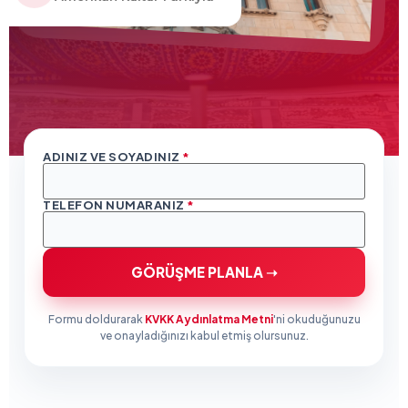
ADINIZ VE SOYADINIZ
*
TELEFON NUMARANIZ
*
GÖRÜŞME PLANLA ➝
Formu doldurarak
KVKK Aydınlatma Metni
'ni okuduğunuzu
ve onayladığınızı kabul etmiş olursunuz.