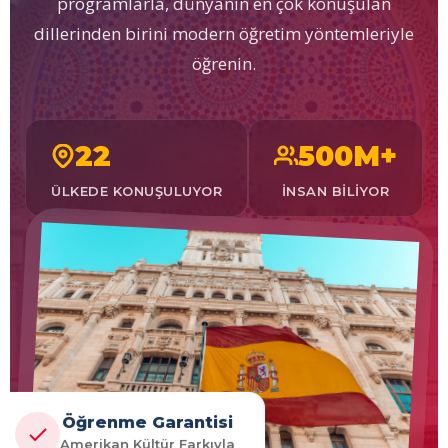
programlarla, dünyanın en çok konuşulan
dillerinden birini modern öğretim yöntemleriyle
öğrenin.
22
500M+
ÜLKEDE KONUŞULUYOR
İNSAN BILIYOR
Öğrenme Garantisi
Amerikan Kültür Farkıyla