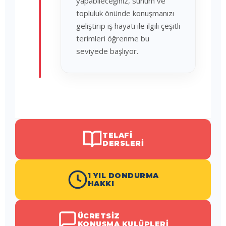
yapabileceğiniz, sunum ve
topluluk önünde konuşmanızı
geliştirip iş hayatı ile ilgili çeşitli
terimleri öğrenme bu
seviyede başlıyor.
TELAFI
DERSLERI
1 YIL DONDURMA
HAKKI
ÜCRETSIZ
KONUŞMA KULÜPLERI