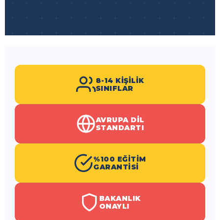
8-14 KIŞILIK
SINIFLAR
AVRUPA DIL
STANDARTI
%100 EĞITIM
GARANTISI
BAKANLIK
ONAYLI