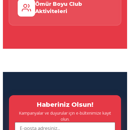
Ömür Boyu Club
Aktiviteleri
Haberiniz Olsun!
Kampanyalar ve duyurular için e-bültenimize kayıt
olun.